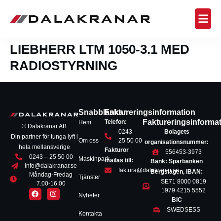
LIEBHERR LTM 1050-3.1 MED
RADIOSTYRNING
Snabblänkar
Faktureringsinformation
Faktureringsinforma
Telefon:
Hem
© Dalakranar AB
0243 –
Bolagets
Din partner för tunga lyft i
Om oss
25 50 00
organisationsnummer:
hela mellansverige
Fakturor
556453-3973
0243 – 25 50 00
Maskinpark
mailas till:
Bank: Sparbanken
info@dalakranar.se
faktura@dalakranar.se
Bergslagen, IBAN:
Måndag-Fredag
Tjänster
SE71 8000 0819
7.00-16.00
1979 4215 5552
Nyheter
BIC
SWEDSESS
Kontakta