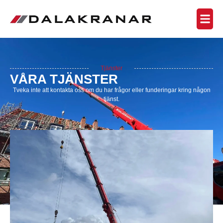
Tjänster
VÅRA TJÄNSTER
Tveka inte att kontakta oss om du har frågor eller funderingar kring någon
tjänst.