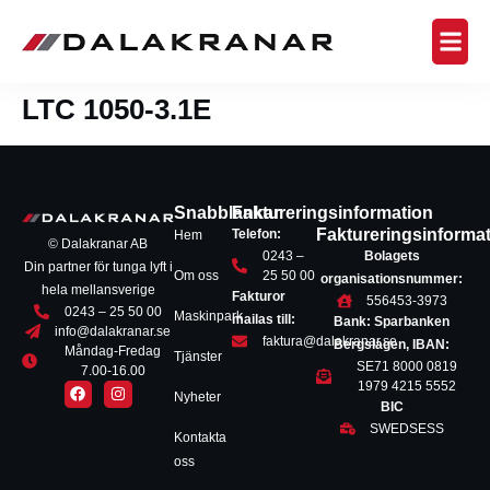
LTC 1050-3.1E
Snabblänkar
Faktureringsinformation
Faktureringsinforma
Telefon:
Hem
© Dalakranar AB
0243 –
Bolagets
Din partner för tunga lyft i
Om oss
25 50 00
organisationsnummer:
hela mellansverige
Fakturor
556453-3973
0243 – 25 50 00
Maskinpark
mailas till:
Bank: Sparbanken
info@dalakranar.se
faktura@dalakranar.se
Bergslagen, IBAN:
Måndag-Fredag
Tjänster
SE71 8000 0819
7.00-16.00
1979 4215 5552
Nyheter
BIC
SWEDSESS
Kontakta
oss