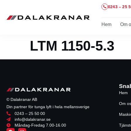
0243 – 25 5
Hem
Om o
LTM 1150-5.3
Sna
Hem
© Dalakranar AB
Om os
Din partner för tunga lyft i hela mellansverige
0243 – 25 50 00
Maski
info@dalakranar.se
Måndag-Fredag 7.00-16.00
Tjänst