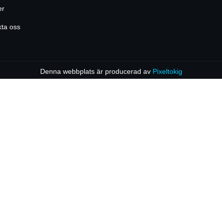
er
ta oss
Denna webbplats är producerad av
Pixeltokig