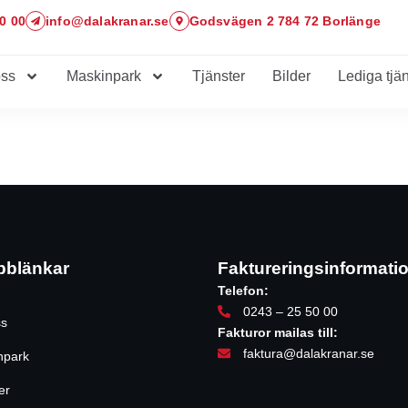
0 00
info@dalakranar.se
Godsvägen 2 784 72 Borlänge
ss
Maskinpark
Tjänster
Bilder
Lediga tjän
bblänkar
Faktureringsinformati
Telefon:
0243 – 25 50 00
s
Fakturor mailas till:
faktura@dalakranar.se
npark
er