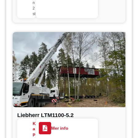
n
2
st
Liebherr LTM1100-5.2
K
Mer info
a
p