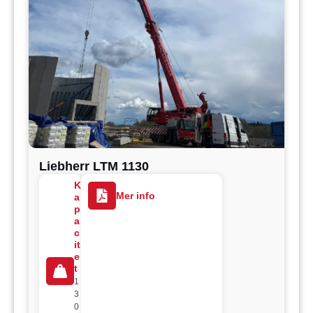
Liebherr LTM 1130
K
Mer info
a
p
a
c
it
e
t
1
3
0