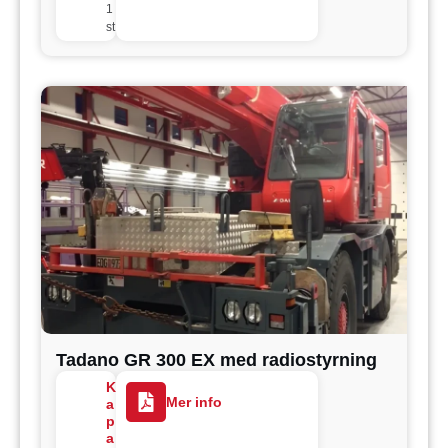
1
st
Tadano GR 300 EX med radiostyrning
K
Mer info
a
p
a