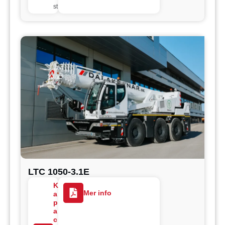
st
LTC 1050-3.1E
K
Mer info
a
p
a
c