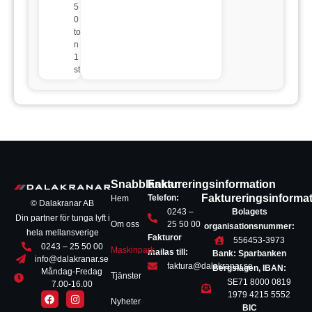
5
0
to
n
1
st
Snabblänkar
Faktureringsinformation
Faktureringsinforma
Telefon:
Hem
© Dalakranar AB
0243 –
Bolagets
Din partner för tunga lyft i
Om oss
25 50 00
organisationsnummer:
hela mellansverige
Fakturor
556453-3973
0243 – 25 50 00
Maskinpark
mailas till:
Bank: Sparbanken
info@dalakranar.se
faktura@dalakranar.se
Bergslagen, IBAN:
Måndag-Fredag
Tjänster
SE71 8000 0819
7.00-16.00
1979 4215 5552
Nyheter
BIC