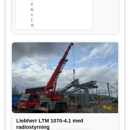
0
to
n
1
st
Liebherr LTM 1070-4.1 med
radiostyrning