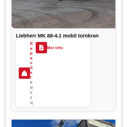
Liebherr MK 88-4.1 mobil tornkran
K
Mer info
a
p
a
c
it
e
t
8
to
n
2
st