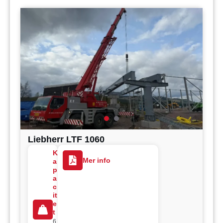
Liebherr LTF 1060
K
Mer info
a
p
a
c
it
e
t
6