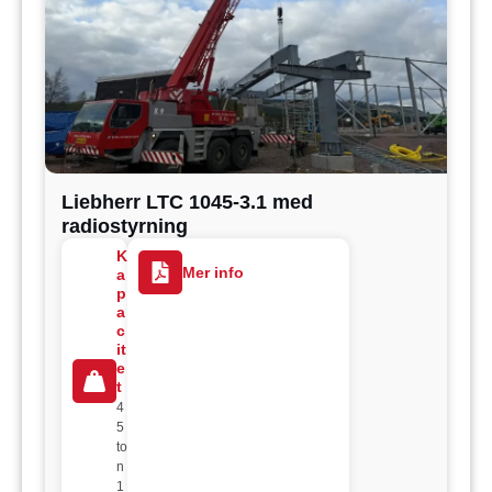
Liebherr LTC 1045-3.1 med
radiostyrning
K
Mer info
a
p
a
c
it
e
t
4
5
to
n
1