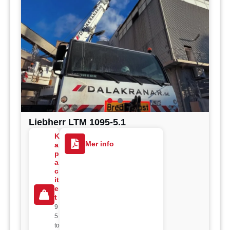
Liebherr LTM 1095-5.1
K
Mer info
a
p
a
c
it
e
t
9
5
to