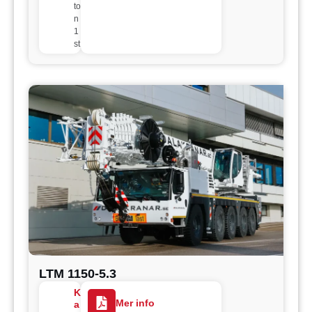
to
n
1
st
LTM 1150-5.3
K
Mer info
a