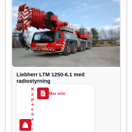
Liebherr LTM 1250-6.1 med
radiostyrning
K
Mer info
a
p
a
c
it
e
t
2