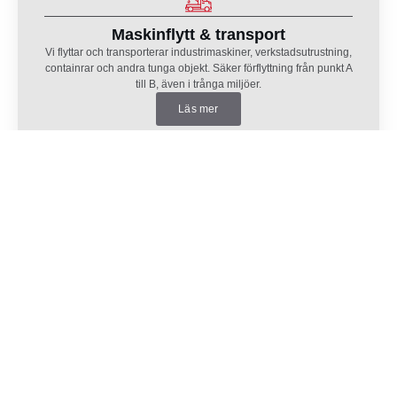
Maskinflytt & transport
Vi flyttar och transporterar industri­maskiner, verkstadsutrustning,
containrar och andra tunga objekt. Säker förflyttning från punkt A
till B, även i trånga miljöer.
Läs mer
Huslyft & husflytt
Vi hjälper privatpersoner och företag med lyft, flytt och montering
av hus, modulhus, sektioner och byggdelar. Perfekt vid
nybyggen, renoveringar och tillbyggnader.
Läs mer