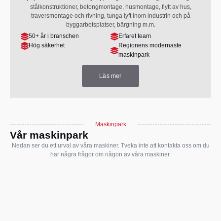
stålkonstruktioner, betongmontage, husmontage, flytt av hus,
traversmontage och rivning, tunga lyft inom industrin och på
byggarbetsplatser, bärgning m.m.
50+ år i branschen
Erfaret team
Hög säkerhet
Regionens modernaste
maskinpark
Läs mer
Maskinpark
Vår maskinpark
Nedan ser du ett urval av våra maskiner. Tveka inte att kontakta oss om du
har några frågor om någon av våra maskiner.