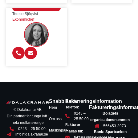
Terece Sjöqvist
Ekonomichef
Snabblänkar
Faktureringsinformation
Faktureringsinforma
Telefon:
Hem
© Dalakranar AB
0243 –
Bolagets
Din partner för tunga lyft i
Om oss
25 50 00
organisationsnummer:
hela mellansverige
Fakturor
556453-3973
0243 – 25 50 00
Maskinpark
mailas till:
Bank: Sparbanken
info@dalakranar.se
faktura@dalakranar.se